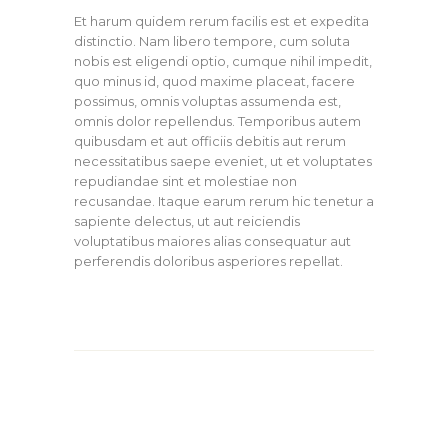
Et harum quidem rerum facilis est et expedita
distinctio. Nam libero tempore, cum soluta
nobis est eligendi optio, cumque nihil impedit,
quo minus id, quod maxime placeat, facere
possimus, omnis voluptas assumenda est,
omnis dolor repellendus. Temporibus autem
quibusdam et aut officiis debitis aut rerum
necessitatibus saepe eveniet, ut et voluptates
repudiandae sint et molestiae non
recusandae. Itaque earum rerum hic tenetur a
sapiente delectus, ut aut reiciendis
voluptatibus maiores alias consequatur aut
perferendis doloribus asperiores repellat.