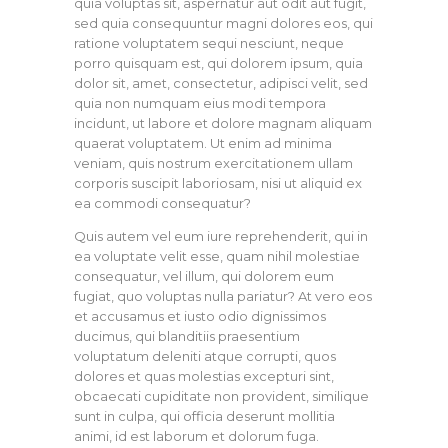
quia voluptas sit, aspernatur aut odit aut fugit,
sed quia consequuntur magni dolores eos, qui
ratione voluptatem sequi nesciunt, neque
porro quisquam est, qui dolorem ipsum, quia
dolor sit, amet, consectetur, adipisci velit, sed
quia non numquam eius modi tempora
incidunt, ut labore et dolore magnam aliquam
quaerat voluptatem. Ut enim ad minima
veniam, quis nostrum exercitationem ullam
corporis suscipit laboriosam, nisi ut aliquid ex
ea commodi consequatur?
Quis autem vel eum iure reprehenderit, qui in
ea voluptate velit esse, quam nihil molestiae
consequatur, vel illum, qui dolorem eum
fugiat, quo voluptas nulla pariatur? At vero eos
et accusamus et iusto odio dignissimos
ducimus, qui blanditiis praesentium
voluptatum deleniti atque corrupti, quos
dolores et quas molestias excepturi sint,
obcaecati cupiditate non provident, similique
sunt in culpa, qui officia deserunt mollitia
animi, id est laborum et dolorum fuga.