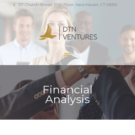
HOME
157 Church Street, 20th Floor, New Haven, CT 06510
ABOUT US
DTN VENTURES
PORTFOLIO
Early stage investor
TEAM
PRESS
FAQ
APPLICATION
CONTACT
Financial
Analysis