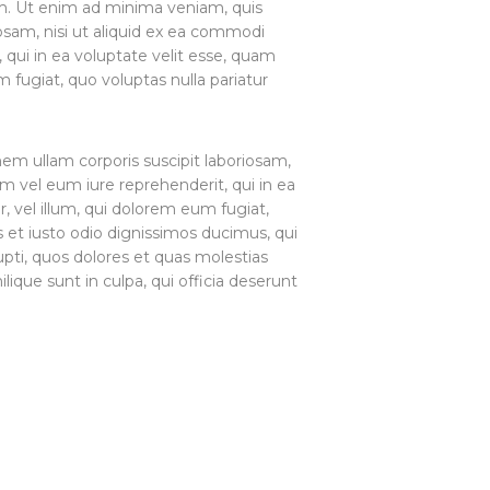
m. Ut enim ad minima veniam, quis
osam, nisi ut aliquid ex ea commodi
qui in ea voluptate velit esse, quam
m fugiat, quo voluptas nulla pariatur
m ullam corporis suscipit laboriosam,
m vel eum iure reprehenderit, qui in ea
, vel illum, qui dolorem eum fugiat,
 et iusto odio dignissimos ducimus, qui
upti, quos dolores et quas molestias
lique sunt in culpa, qui officia deserunt