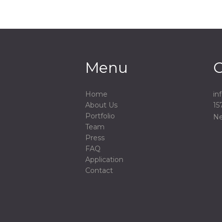
Menu
C
Home
in
About Us
15
Portfolio
Ne
Team
Press
FAQ
Application
Contact