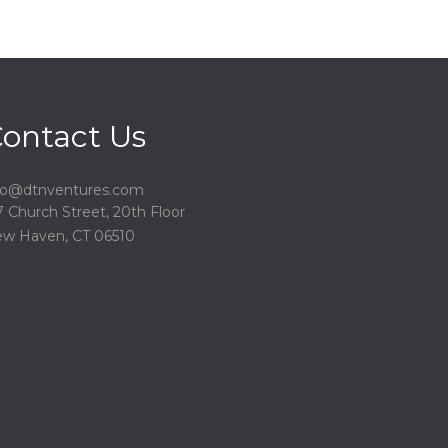
ontact Us
fo@dtnventures.com
7 Church Street, 20th Floor
w Haven, CT 06510