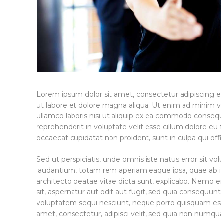
Lorem ipsum dolor sit amet, consectetur adipiscing e
ut labore et dolore magna aliqua. Ut enim ad minim v
ullamco laboris nisi ut aliquip ex ea commodo consequa
reprehenderit in voluptate velit esse cillum dolore eu f
occaecat cupidatat non proident, sunt in culpa qui off
Sed ut perspiciatis, unde omnis iste natus error sit
laudantium, totam rem aperiam eaque ipsa, quae ab ill
architecto beatae vitae dicta sunt, explicabo. Nemo 
sit, aspernatur aut odit aut fugit, sed quia consequun
voluptatem sequi nesciunt, neque porro quisquam est,
amet, consectetur, adipisci velit, sed quia non numq