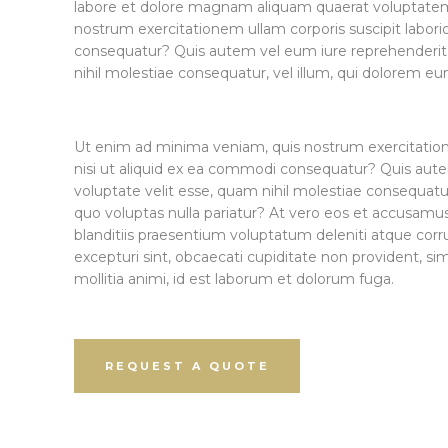
labore et dolore magnam aliquam quaerat voluptate
nostrum exercitationem ullam corporis suscipit labori
consequatur? Quis autem vel eum iure reprehenderit, 
nihil molestiae consequatur, vel illum, qui dolorem eu
Ut enim ad minima veniam, quis nostrum exercitatione
nisi ut aliquid ex ea commodi consequatur? Quis aute
voluptate velit esse, quam nihil molestiae consequatur
quo voluptas nulla pariatur? At vero eos et accusamus
blanditiis praesentium voluptatum deleniti atque corr
excepturi sint, obcaecati cupiditate non provident, simi
mollitia animi, id est laborum et dolorum fuga.
REQUEST A QUOTE