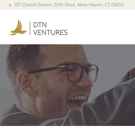
157 Church Street, 20th Floor, New Haven, CT 06510