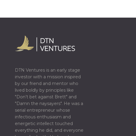
DTN Ventures is an early stage
investor with a mission inspired
by our friend and mentor who
lived boldly by principles like
"Don’t bet against Brett" and
"Damn the naysayers". He was a
serial entrepreneur whose
infectious enthusiasm and
energetic intellect touched
everything he did, and everyone